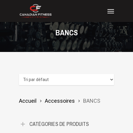
Skip
Menu
to
main
content
BANCS
Accueil
Accessoires
BANCS
CATÉGORIES DE PRODUITS