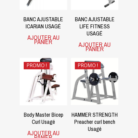
BANC AJUSTABLE
BANC AJUSTABLE
ICARIAN USAGÉ
LIFE FITNESS
USAGÉ
AJOUTER AU
PANIER
AJOUTER AU
PANIER
PROMO !
PROMO !
$
1,600.00
$
1,000.00
$
1,100.00
$
550.00
Body Master Bicep
HAMMER STRENGTH
Curl Usagé
Preacher curl bench
Usagé
AJOUTER AU
PANIER