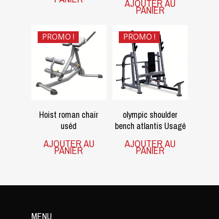
AJOUTER AU
PANIER
PROMO !
PROMO !
$
850.00
$
850.00
$
300.00
$
550.00
Hoist roman chair
olympic shoulder
uséd
bench atlantis Usagé
AJOUTER AU
AJOUTER AU
PANIER
PANIER
MENU