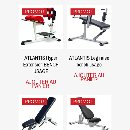
PROMO !
PROMO !
$
780.00
$
950.00
$
450.00
$
400.00
ATLANTIS Hyper
ATLANTIS Leg raise
Extension BENCH
bench usagé
USAGÉ
AJOUTER AU
PANIER
AJOUTER AU
PANIER
PROMO !
PROMO !
$
950.00
$
1,000.00
$
470.00
$
520.00