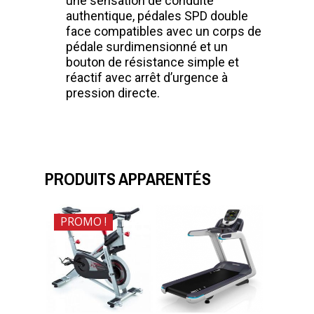
une sensation de conduite
authentique, pédales SPD double
face compatibles avec un corps de
pédale surdimensionné et un
bouton de résistance simple et
réactif avec arrêt d’urgence à
pression directe.
PRODUITS APPARENTÉS
PROMO !
$
1,200.00
$
750.00