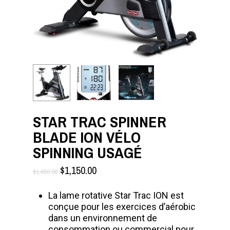
STAR TRAC SPINNER
BLADE ION VÉLO
SPINNING USAGÉ
LE
LE
$
1,150.00
$
1,450.00
PRIX
PRIX
INITIAL
ACTUEL
La lame rotative Star Trac ION est
ÉTAIT :
EST :
conçue pour les exercices d’aérobic
$1,450.00.
$1,150.00.
dans un environnement de
consommation ou commercial pour