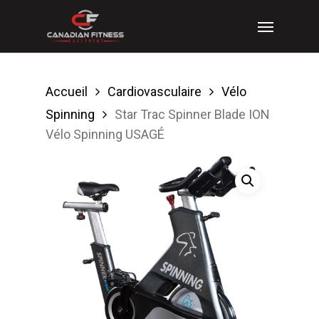
Skip
Menu
to
main
content
Accueil
Cardiovasculaire
Vélo
Spinning
Star Trac Spinner Blade ION
Vélo Spinning USAGÉ