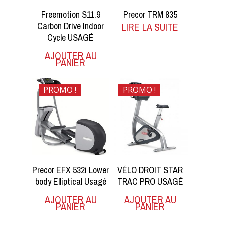
Freemotion S11.9
Precor TRM 835
Carbon Drive Indoor
LIRE LA SUITE
Cycle USAGÉ
AJOUTER AU
PANIER
PROMO !
PROMO !
$
2,400.00
$
1,150.00
$
1,950.00
$
650.00
Precor EFX 532i Lower
VÉLO DROIT STAR
body Elliptical Usagé
TRAC PRO USAGÉ
AJOUTER AU
AJOUTER AU
PANIER
PANIER