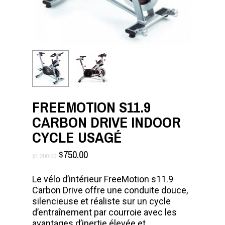
FREEMOTION S11.9
CARBON DRIVE INDOOR
CYCLE USAGÉ
LE
LE
$
750.00
$
1,200.00
PRIX
PRIX
INITIAL
ACTUEL
Le vélo d’intérieur FreeMotion s11.9
ÉTAIT :
EST :
Carbon Drive offre une conduite douce,
$1,200.00.
$750.00.
silencieuse et réaliste sur un cycle
d’entraînement par courroie avec les
avantages d’inertie élevée et