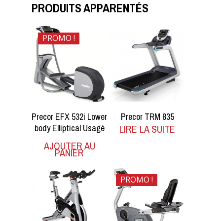
PRODUITS APPARENTÉS
PROMO !
$
2,400.00
$
1,950.00
Precor EFX 532i Lower
Precor TRM 835
body Elliptical Usagé
LIRE LA SUITE
AJOUTER AU
PANIER
PROMO !
$
1,200.00
$
700.00