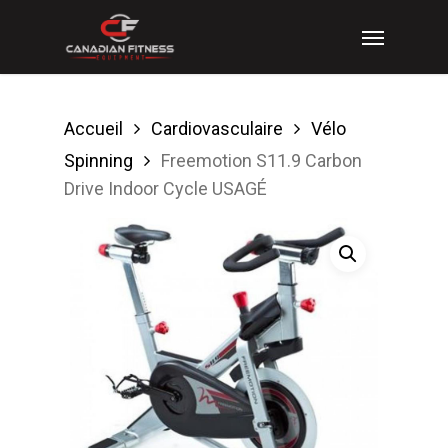
Skip
Menu
to
main
content
Accueil
Cardiovasculaire
Vélo
Spinning
Freemotion S11.9 Carbon
Drive Indoor Cycle USAGÉ